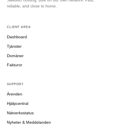
Swedish hosting, built on our own network. Fast,
reliable, and close to home.
CLIENT AREA
Dashboard
Tjänster
Domäner
Fakturor
SUPPORT
Ärenden
Hjälpcentral
Nätverksstatus
Nyheter & Meddelanden